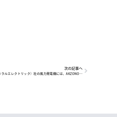
次の記事へ
GE（ゼネラルエレクトリック）社の風力発電機には、AKZONOBEL（アクゾノーベル）社の塗料が使用されています。